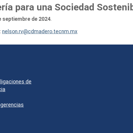
eniería para una Sociedad S
 de septiembre de 2024
.
:
nelson.rv@cdmadero.tecnm.mx
bligaciones de
cia
ugerencias