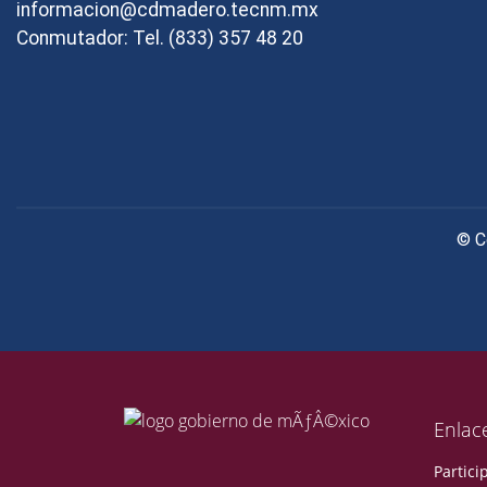
informacion@cdmadero.tecnm.mx
Conmutador: Tel. (833) 357 48 20
© C
Enlac
Partici