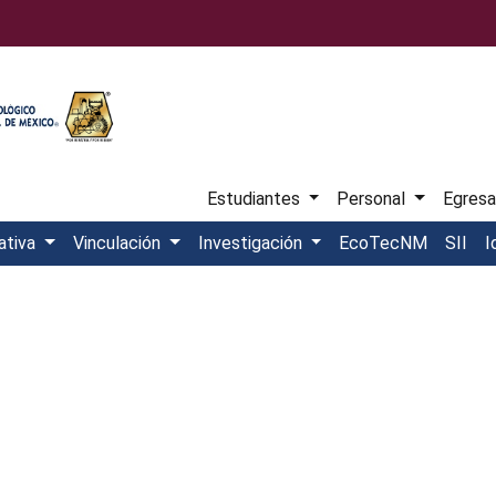
Estudiantes
Personal
Egres
ativa
Vinculación
Investigación
EcoTecNM
SII
I