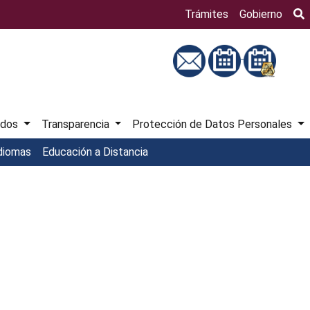
Bú
Trámites
Gobierno
ados
Transparencia
Protección de Datos Personales
diomas
Educación a Distancia