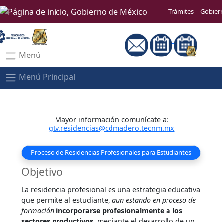
Trámites
Gobier
Menú
Menú Principal
Mayor información comunícate a:
gtv.residencias@cdmadero.tecnm.mx
Proceso de Residencias Profesionales para Estudiantes
Objetivo
La residencia profesional es una estrategia educativa
que permite al estudiante,
aun estando en proceso de
formación
incorporarse profesionalmente a los
sectores productivos
, mediante el desarrollo de un