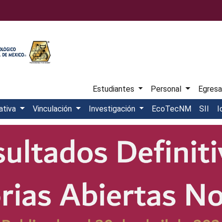
Estudiantes
Personal
Egres
ativa
Vinculación
Investigación
EcoTecNM
SII
I