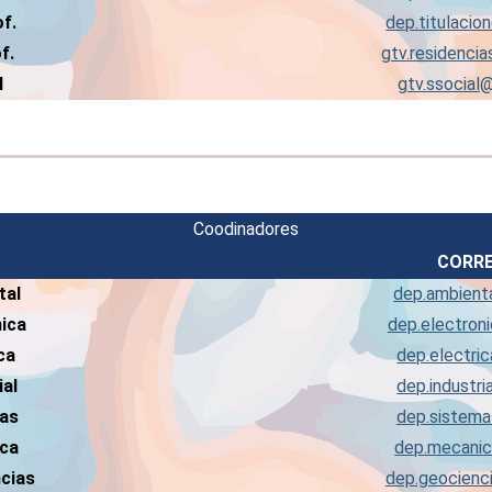
of.
dep.titulaci
f.
gtv.residenc
l
gtv.ssocia
Coodinadores
CORRE
tal
dep.ambien
nica
dep.electro
ca
dep.electr
ial
dep.industr
mas
dep.sistem
ica
dep.mecani
cias
dep.geocien