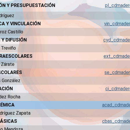
IÓN Y PRESUPUESTACIÓN
pl_cdmade
dríguez
CA Y VINCULACIÓN
vin_cdmade
roz Castillo
Y DIFUSIÓN
cyd_cdmade
n Treviño
TRAESCOLARES
ext_cdmade
z Zárate
ESCOLARES
se_cdmade
s González
ACIÓN
ci_cdmade
ández Rocha
DÉMICA
acad_cdmad
odríguez Zapata
BÁSICAS
cbas_cdmad
eno Mendoza