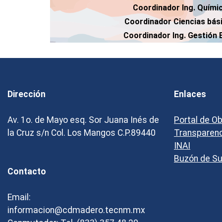
Coordinador Ing. Quími
Coordinador Ciencias bás
Coordinador Ing. Gestión 
Dirección
Enlaces
Av. 1o. de Mayo esq. Sor Juana Inés de
Portal de O
la Cruz s/n Col. Los Mangos C.P.89440
Transparen
INAI
Buzón de S
Contacto
Email:
informacion@cdmadero.tecnm.mx