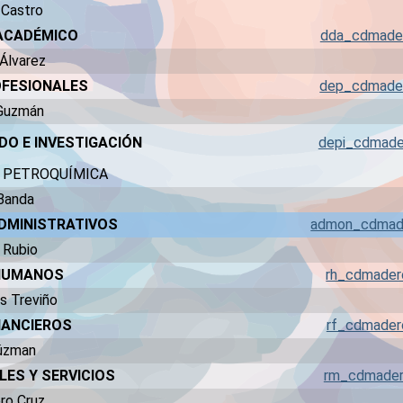
 Castro
 ACADÉMICO
dda_cdmade
 Álvarez
OFESIONALES
dep_cdmade
 Guzmán
DO E INVESTIGACIÓN
depi_cdmad
N PETROQUÍMICA
 Banda
ADMINISTRATIVOS
admon_cdmad
y Rubio
 HUMANOS
rh_cdmade
es Treviño
NANCIEROS
rf_cdmade
Gúzman
LES Y SERVICIOS
rm_cdmade
ero Cruz