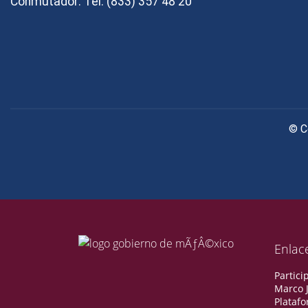
Conmutador: Tel. (833) 357 48 20
© C
Enlac
Partici
Marco J
Plataf