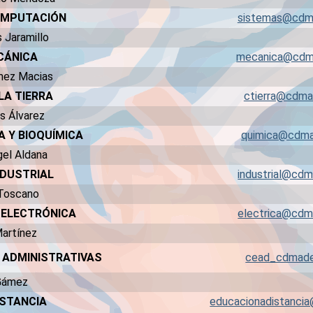
COMPUTACIÓN
sistemas@cdm
s Jaramillo
CÁNICA
mecanica@cdm
mez Macias
LA TIERRA
ctierra@cdma
s Álvarez
A Y BIOQUÍMICA
quimica@cdma
ngel Aldana
NDUSTRIAL
industrial@cd
 Toscano
Y ELECTRÓNICA
electrica@cdm
Martínez
 ADMINISTRATIVAS
cead_cdmad
 Gámez
ISTANCIA
educacionadistanci