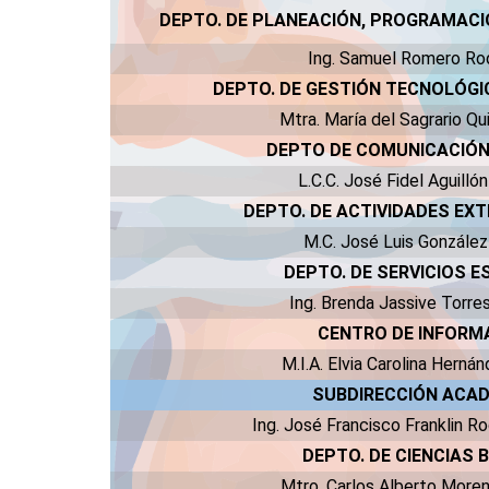
DEPTO. DE PLANEACIÓN, PROGRAMAC
Ing. Samuel Romero Ro
DEPTO. DE GESTIÓN TECNOLÓGI
Mtra. María del Sagrario Qui
DEPTO DE COMUNICACIÓN 
L.C.C. José Fidel Aguilló
DEPTO. DE ACTIVIDADES EX
M.C. José Luis Gonzále
DEPTO. DE SERVICIOS 
Ing. Brenda Jassive Torre
CENTRO DE INFORM
M.I.A. Elvia Carolina Hern
SUBDIRECCIÓN ACA
Ing. José Francisco Franklin R
DEPTO. DE CIENCIAS 
Mtro. Carlos Alberto Mor