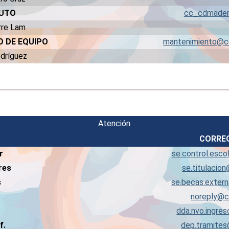
PUTO
cc_cdmade
rre Lam
O DE EQUIPO
mantenimiento@c
Rodríguez
Atención
CORRE
r
se.control.esc
res
se.titulaci
s
se.becas.exte
noreply@
dda.nvo.ingr
f.
dep.tramite