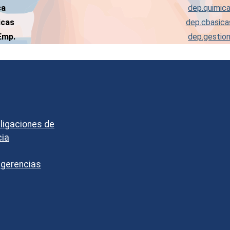
ca
dep.quimi
icas
dep.cbasic
Emp.
dep.gesti
bligaciones de
cia
ugerencias