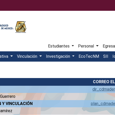
Estudiantes
Personal
Egres
ativa
Vinculación
Investigación
EcoTecNM
SII
I
CORREO E
dir_cdmade
 Guerrero
 Y VINCULACIÓN
plan_cdmad
Ramírez