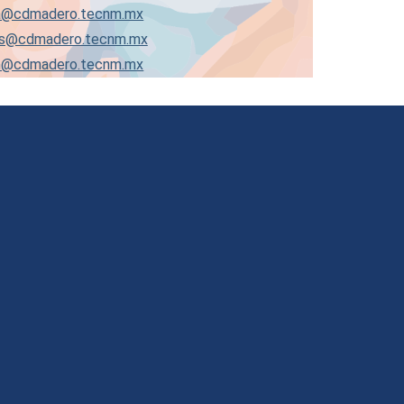
ca@cdmadero.tecnm.mx
as@cdmadero.tecnm.mx
on@cdmadero.tecnm.mx