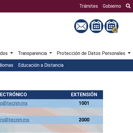
Bú
Trámites
Gobierno
ados
Transparencia
Protección de Datos Personales
diomas
Educación a Distancia
LECTRÓNICO
EXTENSIÓN
ro@tecnm.mx
1001
ero@tecnm.mx
2000