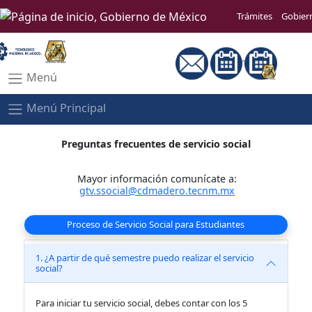
Trámites
Gobier
Menú
Menú Principal
Preguntas frecuentes de servicio social
Mayor información comunícate a:
gtv.ssocial@cdmadero.tecnm.mx
Proceso de Servicio Social para Estudiantes
1. ¿A partir de qué semestre puedo realizar el servicio
social?
Para iniciar tu servicio social, debes contar con los 5