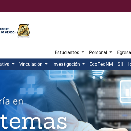
Estudiantes
Personal
Egres
ativa
Vinculación
Investigación
EcoTecNM
SII
I