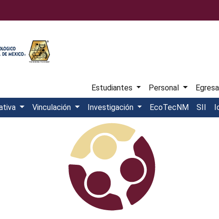
Estudiantes
Personal
Egres
ativa
Vinculación
Investigación
EcoTecNM
SII
I