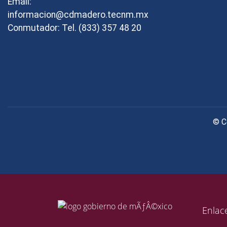
Email:
informacion@cdmadero.tecnm.mx
Conmutador: Tel. (833) 357 48 20
© C
Enlac