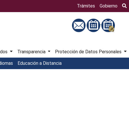
Bú
Trámites
Gobierno
ados
Transparencia
Protección de Datos Personales
diomas
Educación a Distancia