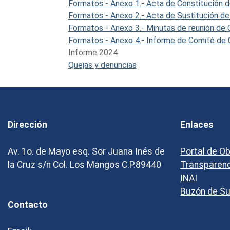
Formatos - Anexo 1.- Acta de Constitución d
Formatos - Anexo 2.- Acta de Sustitución de
Formatos - Anexo 3.- Minutas de reunión de 
Formatos - Anexo 4.- Informe de Comité de C
Informe 2024
Quejas y denuncias
Dirección
Enlaces
Av. 1o. de Mayo esq. Sor Juana Inés de
Portal de O
la Cruz s/n Col. Los Mangos C.P.89440
Transparen
INAI
Buzón de S
Contacto