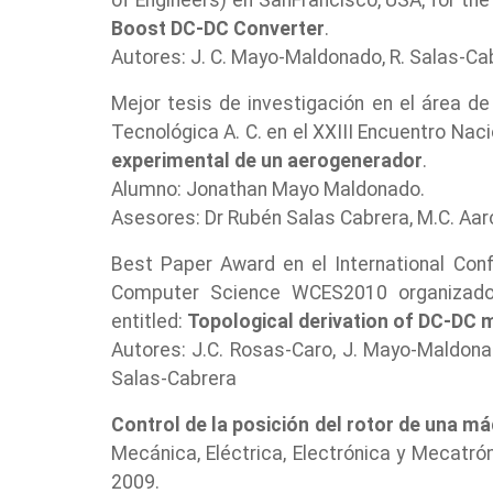
of Engineers) en SanFrancisco, USA; for the
Boost DC-DC Converter
.
Autores: J. C. Mayo-Maldonado, R. Salas-Cabr
Mejor tesis de investigación en el área de
Tecnológica A. C. en el XXIII Encuentro Nac
experimental de un aerogenerador
.
Alumno: Jonathan Mayo Maldonado.
Asesores: Dr Rubén Salas Cabrera, M.C. Aar
Best Paper Award en el International Conf
Computer Science WCES2010 organizado p
entitled:
Topological derivation of DC-DC m
Autores: J.C. Rosas-Caro, J. Mayo-Maldonado
Salas-Cabrera
Control de la posición del rotor de una má
Mecánica, Eléctrica, Electrónica y Mecatró
2009.