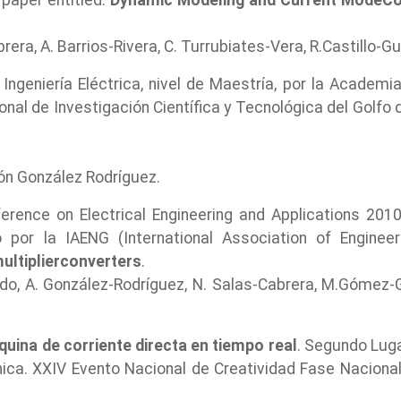
 paper entitled:
Dynamic Modeling and Current ModeCon
era, A. Barrios-Rivera, C. Turrubiates-Vera, R.Castillo-Gu
 Ingeniería Eléctrica, nivel de Maestría, por la Academi
ional de Investigación Científica y Tecnológica del Golfo
ón González Rodríguez.
erence on Electrical Engineering and Applications 201
or la IAENG (International Association of Engineer
ultiplierconverters
.
, A. González-Rodríguez, N. Salas-Cabrera, M.Gómez-Garc
quina de corriente directa en tiempo real
. Segundo Lugar
nica. XXIV Evento Nacional de Creatividad Fase Naciona