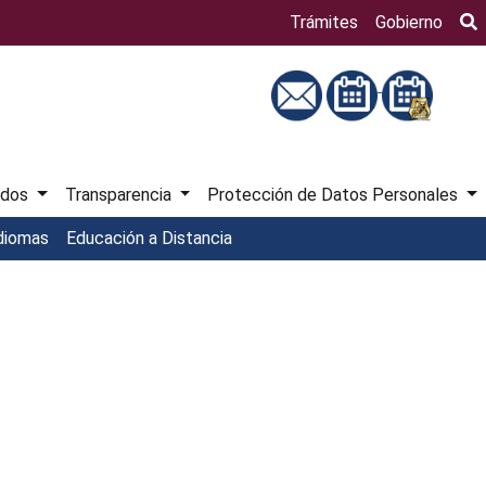
Bú
Trámites
Gobierno
ados
Transparencia
Protección de Datos Personales
diomas
Educación a Distancia