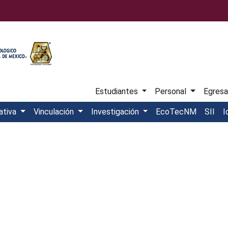
Estudiantes
Personal
Egres
ativa
Vinculación
Investigación
EcoTecNM
SII
I