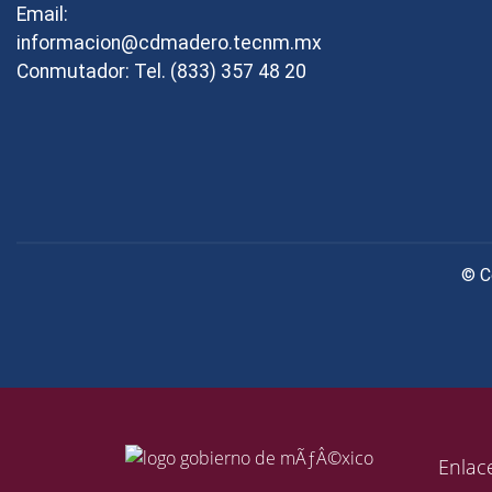
Email:
informacion@cdmadero.tecnm.mx
Conmutador: Tel. (833) 357 48 20
© C
Enlac